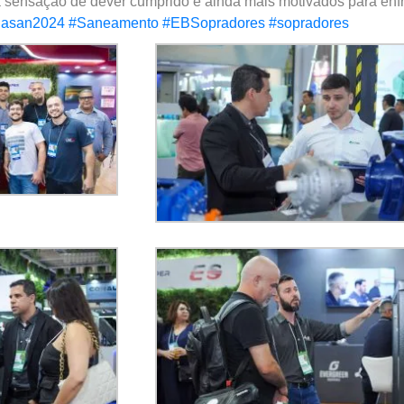
ensação de dever cumprido e ainda mais motivados para enfre
nasan2024
#Saneamento
#EBSopradores
#sopradores