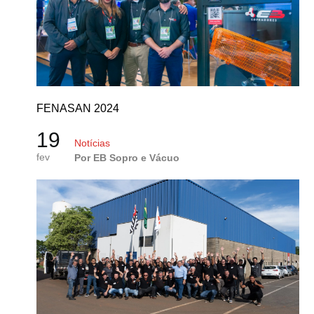
FENASAN 2024
19
Notícias
fev
Por EB Sopro e Vácuo