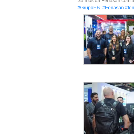
Saímos da Fenasan com a s
#GrupoEB
#Fenasan
#fe